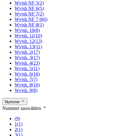
Wvjsh NF 5
(2)
Wvjsh NF 6
(5)
Wvjsh NF 7
(2)
Wvjsh NF 7,9
(6)
Wvjsh NF 8
(1)
Wvjsh. 10
(8)
Wvjsh. 11
(10)
Wvjsh. 12
(13)
Wvjsh. 13
(11)
Wvjsh. 2
(17)
Wvjsh. 3
(17)
Wvjsh. 4
(23)
Wvjsh. 5
(11)
Wvjsh. 6
(16)
Wvjsh. 7
(7)
Wvjsh. 8
(10)
Wvjsh. 9
(8)
Nummer
Nummer auswählen
(9)
1
(1)
2
(1)
3
(1)